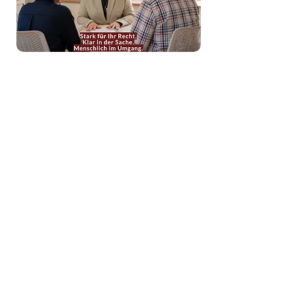
Rechtsanwältin Britta Jacob,
Neuer Onlineauftritt
Für Frau Jacob wurde ein komplett
neuer Webauftritt entwickelt, individuell,
persönlich und klar strukturiert.
Ich habe das gesamte Konzept
erarbeitet, das neue Logo gestaltet, alle
Texte verfasst und die Fotos in ihrer
Kanzlei aufgenommen.
Auch das Farbkonzept in Rubin- und
Bordeaux-Tönen sowie ein kurzes
Welcome-Video stammen aus meiner
Hand.
Das Ergebnis: eine moderne Kanzlei-