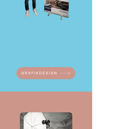
Grafikdesign
Flyer, Visitenkarten, Roll Up Banner,
Baustellenbanner, Werbefahnen,
Firmenschilder, Speisekarten, Magazine,
Plakate u.v.m.
GRAFIKDESIGN