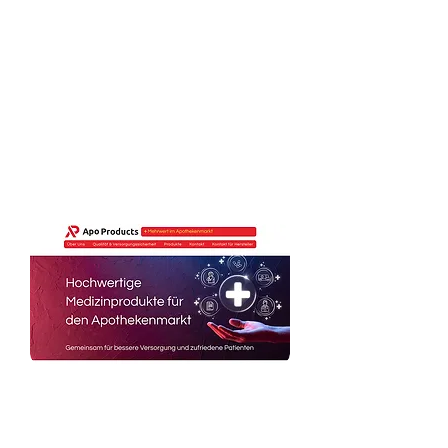
Texte und die suchmaschinenoptimierte
Umsetzung präsentieren das
Bauunternehmen jetzt so, wie es
wirklich ist: ehrlich, hochwertig und
kundenorientiert.
www.reinsch-massivhaus.com
Fertigstellung der Webseite Juni 2025
Webauftritt und Visitenkarten für
Apo Products GmbH & Co. KG
Digitaler Auftritt für Apo Products Klar,