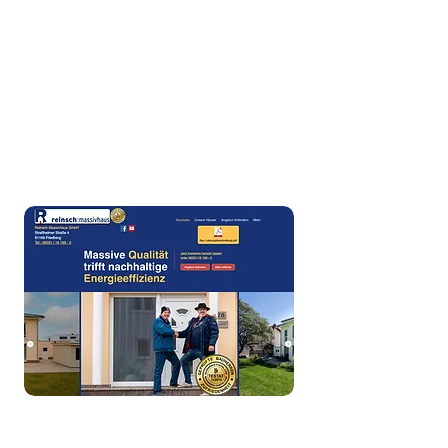
Website, die Kompetenz und Vertrauen
ausstrahlt, alles aus einer Hand.
www.rechtsanwältin-jacob.de
Fertigstellung der Webseite Juli 2025
Webauftritt für Reinsch
Massivhaus GmbH