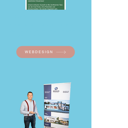
Webdesign
vom einfachen OnePager über eine full-
responsive Unternehmens-Webseite bis
hin zum Online-Shop
WEBDESIGN