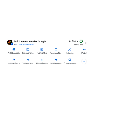
unerlässlich, online sichtbar und auffindbar
zu sein. Real Photography spezialisiert sich
darauf, Ihr Google My Business Konto perfekt
einzurichten und zu verwalten, um Ihre
Online-Präsenz zu maximieren und Ihre lokale
Sichtbarkeit zu steigern.
Warum sollten Sie Ihr Google My Business
Konto von Real Photography einrichten und
verwalten lassen?
Professionelle Einrichtung und Verwaltung:
Wir sorgen dafür, dass Ihr GMB-Profil
vollständig, korrekt und optimiert ist, um das
Beste aus Ihrer lokalen Präsenz
herauszuholen.
Lokale SEO-Optimierung: Mit unserer
Expertise verbessern wir Ihr lokales Ranking
bei Google, was zu mehr Sichtbarkeit und