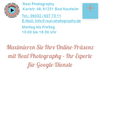
Real Photography
Karlstr. 48, 61231 Bad Nauheim
Tel.: 06032 / 607 73 11
E-Mail: info@real-photography.de
Montag bis Freitag
10:00 bis 18:30 Uhr
Maximieren Sie Ihre Online-Präsenz
mit Real Photography – Ihr Experte
für Google-Dienste
In der digitalen Ära ist eine starke Online-
Präsenz entscheidend für den Erfolg eines
jeden Unternehmens.
Bei Real Photography verstehen wir die
Bedeutung und die Macht von Google-
Diensten und bieten professionelle
Verwaltung und Optimierung dieser Tools, um
Ihre Sichtbarkeit und Reichweite zu
maximieren.