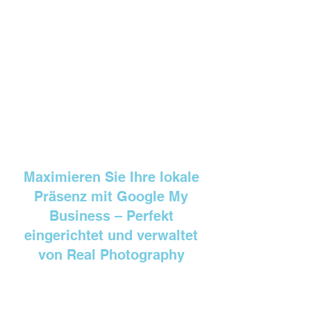
Kontaktieren Sie uns, um mehr darüber zu
erfahren, wie wir Ihre Google-Präsenz
optimieren können.
Gemeinsam bringen wir Ihr Unternehmen an
die Spitze der Online-Suchergebnisse.
Maximieren Sie Ihre lokale
Präsenz mit Google My
Business – Perfekt
eingerichtet und verwaltet
von Real Photography
In der heutigen digitalen Welt ist es