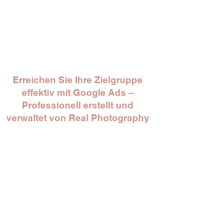
Kontaktieren Sie uns noch heute, um mehr
über unsere Dienstleistungen zu erfahren und
wie wir Ihnen helfen können, Ihre lokale
Online-Präsenz zu optimieren.
Erreichen Sie Ihre Zielgruppe
effektiv mit Google Ads –
Professionell erstellt und
verwaltet von Real Photography
In der Welt des Online-Marketings sind Google
Ads ein unverzichtbares Werkzeug, um
potenzielle Kunden gezielt zu erreichen.
Bei Real Photography verstehen wir die
Macht und die Möglichkeiten, die Google Ads
bieten, und sind darauf spezialisiert, perfekte
Kampagnen für unsere Kunden zu erstellen