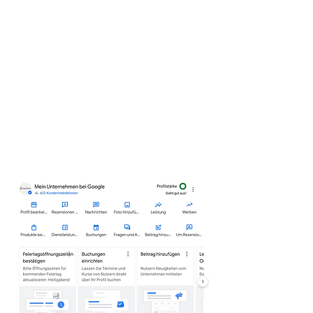
Kunden aus Ihrer Region führt.
Effiziente Kundeninteraktion: Wir helfen
Ihnen, effektiv mit Ihren Kunden über GMB zu
kommunizieren, sei es durch Posts,
Nachrichten oder das Beantworten von
Bewertungen.
Stetige Aktualisierung und Pflege: Wir halten
Ihr GMB-Profil stets aktuell, sodass Ihre
Kunden immer die neuesten Informationen
über Ihr Unternehmen erhalten.
Analyse und Anpassung: Wir nutzen die
Einblicke, die GMB bietet, um Ihre Online-
Strategie kontinuierlich zu verbessern und
anzupassen.