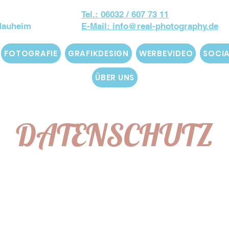
Tel.: 06032 / 607 73 11
 Nauheim
E-Mail: info@real-photography.de
FOTOGRAFIE
GRAFIKDESIGN
WERBEVIDEO
SOCIA
ÜBER UNS
DATENSCHUTZ
 Ihrer personenbezogenen Daten hat für uns obers
lgend über die Verarbeitung Ihrer personenbezoge