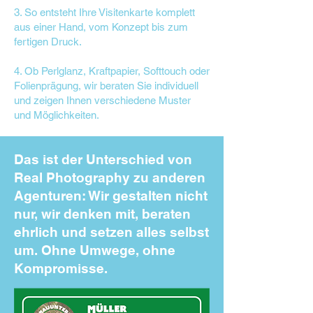
3. So entsteht Ihre Visitenkarte komplett
aus einer Hand, vom Konzept bis zum
fertigen Druck.
4. Ob Perlglanz, Kraftpapier, Softtouch oder
Folienprägung, wir beraten Sie individuell
und zeigen Ihnen verschiedene Muster
und Möglichkeiten.
Das ist der Unterschied von
Real Photography zu anderen
Agenturen: Wir gestalten nicht
nur, wir denken mit, beraten
ehrlich und setzen alles selbst
um. Ohne Umwege, ohne
Kompromisse.